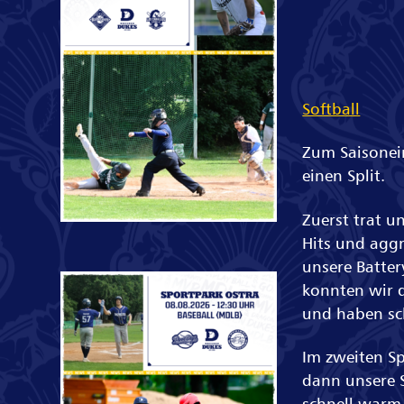
Softball
Zum Saisonein
einen Split.
Zuerst trat u
Hits und aggr
unsere Batter
konnten wir 
und haben sch
Im zweiten Sp
dann unsere S
schnell warm 