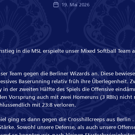
19. Mai 2026
Veröffentlichungsdatum
stieg in die MSL erspielte unser Mixed Softball Team
nser Team gegen die Berliner Wizards an. Diese bewiese
essives Baserunning relativ früh ihre Überlegenheit. 
y in der zweiten Hälfte des Spiels die Offensive eind
den Vorsprung auch mit zwei Homeruns (3 RBIs) nicht
lussendlich mit 23:8 verloren.
iel ging es dann gegen die Crosshillcreeps aus Berlin . 
tärke. Sowohl unsere Defense, als auch unsere Offens
und so konnten wir, nach kleinen Startschwierigkeiten