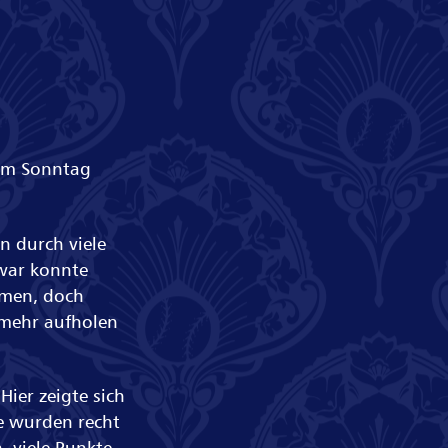
 am Sonntag
n durch viele
Zwar konnte
ämmen, doch
 mehr aufholen
Hier zeigte sich
e wurden recht
, viele Punkte